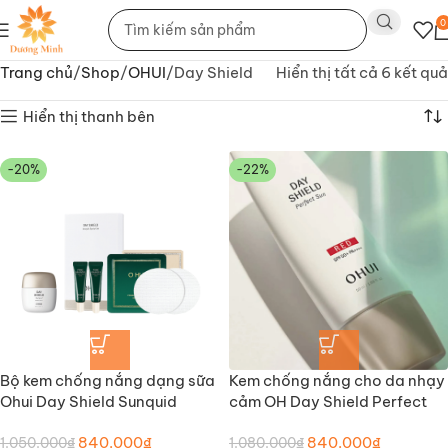
0
Trang chủ
Shop
OHUI
Day Shield
Hiển thị tất cả 6 kết quả
Hiển thị thanh bên
-20%
-22%
Bộ kem chống nắng dạng sữa
Kem chống nắng cho da nhạy
Ohui Day Shield Sunquid
cảm OH Day Shield Perfect
Sun Red (mẫu mới)
840.000
₫
840.000
₫
1.050.000
₫
1.080.000
₫