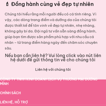
💄 Đồng hành cùng vẻ đẹp tự nhiên
Chúng tôi hiểu rằng mỗi người đều có cá tính riêng. Vì
vậy, các dòng
trang điểm và dưỡng da
của chúng tôi
được thiết kế để tôn vinh vẻ đẹp tự nhiên, nhẹ nhàng,
không gây bí da. Đội ngũ tư vấn sẵn sàng đồng hành,
giúp bạn tìm được sản phẩm phù hợp với nhu cầu cá
nhân – từ trang điểm hàng ngày đến chăm sóc chuyên
sâu.
Nếu bạn cần liên hệ? Vui lòng click vào nút liên
hệ dưới để gửi thông tin về cho chúng tôi
Liên hệ với chúng tôi
CÔNG TY TNHH KINH DOANH DỊCH VỤ THƯƠNG MẠI DƯƠNG
MINH
CHÍNH SÁCH
LIÊN HỆ, HỖ TRỢ