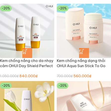
-20%
-20%
Kem chống nắng cho da nhạy
Kem chống nắng dạng thỏi
cảm OHUI Day Shield Perfect
OHUI Aqua Sun Stick To Go
Sun Red (Mẫu cũ)
840.000
₫
560.000
₫
1.050.000
₫
700.000
₫
-20%
-20%