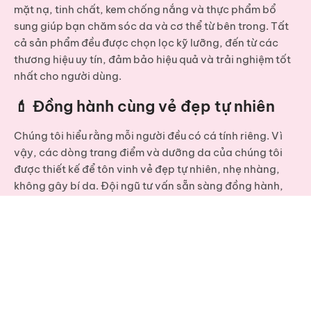
mặt nạ, tinh chất, kem chống nắng và thực phẩm bổ
sung
giúp bạn chăm sóc da và cơ thể từ bên trong. Tất
cả sản phẩm đều được chọn lọc kỹ lưỡng, đến từ các
thương hiệu uy tín, đảm bảo hiệu quả và trải nghiệm tốt
nhất cho người dùng.
💄 Đồng hành cùng vẻ đẹp tự nhiên
Chúng tôi hiểu rằng mỗi người đều có cá tính riêng. Vì
vậy, các dòng
trang điểm và dưỡng da
của chúng tôi
được thiết kế để tôn vinh vẻ đẹp tự nhiên, nhẹ nhàng,
không gây bí da. Đội ngũ tư vấn sẵn sàng đồng hành,
giúp bạn tìm được sản phẩm phù hợp với nhu cầu cá
nhân – từ trang điểm hàng ngày đến chăm sóc chuyên
sâu.
Nếu bạn cần liên hệ? Vui lòng click vào nút liên
hệ dưới để gửi thông tin về cho chúng tôi
Liên hệ với chúng tôi