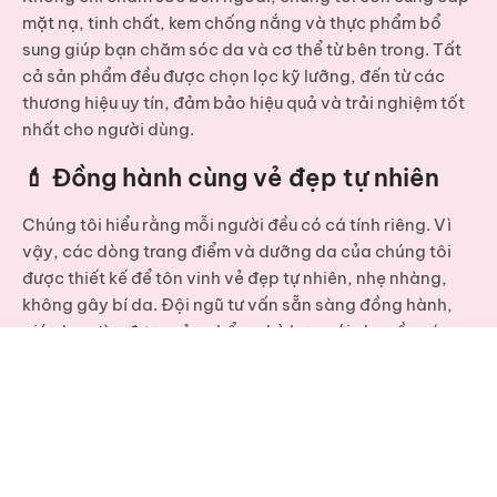
mặt nạ, tinh chất, kem chống nắng và thực phẩm bổ
sung
giúp bạn chăm sóc da và cơ thể từ bên trong. Tất
cả sản phẩm đều được chọn lọc kỹ lưỡng, đến từ các
thương hiệu uy tín, đảm bảo hiệu quả và trải nghiệm tốt
nhất cho người dùng.
💄 Đồng hành cùng vẻ đẹp tự nhiên
Chúng tôi hiểu rằng mỗi người đều có cá tính riêng. Vì
vậy, các dòng
trang điểm và dưỡng da
của chúng tôi
được thiết kế để tôn vinh vẻ đẹp tự nhiên, nhẹ nhàng,
không gây bí da. Đội ngũ tư vấn sẵn sàng đồng hành,
giúp bạn tìm được sản phẩm phù hợp với nhu cầu cá
nhân – từ trang điểm hàng ngày đến chăm sóc chuyên
sâu.
Nếu bạn cần liên hệ? Vui lòng click vào nút liên
hệ dưới để gửi thông tin về cho chúng tôi
Liên hệ với chúng tôi