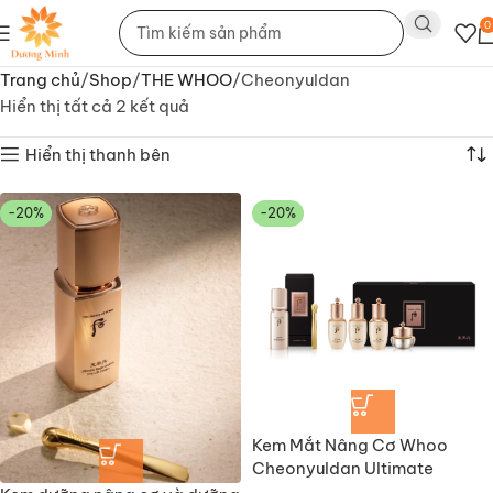
0
Trang chủ
Shop
THE WHOO
Cheonyuldan
Hiển thị tất cả 2 kết quả
Hiển thị thanh bên
-20%
-20%
Kem Mắt Nâng Cơ Whoo
Cheonyuldan Ultimate
Regeneratite Eye Lift Cream