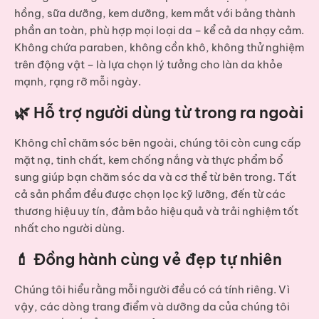
hồng, sữa dưỡng, kem dưỡng, kem mắt
với bảng thành
phần an toàn, phù hợp mọi loại da – kể cả da nhạy cảm.
Không chứa paraben, không cồn khô, không thử nghiệm
trên động vật – là lựa chọn lý tưởng cho làn da khỏe
mạnh, rạng rỡ mỗi ngày.
🌿 Hỗ trợ người dùng từ trong ra ngoài
Không chỉ chăm sóc bên ngoài, chúng tôi còn cung cấp
mặt nạ, tinh chất, kem chống nắng và thực phẩm bổ
sung
giúp bạn chăm sóc da và cơ thể từ bên trong. Tất
cả sản phẩm đều được chọn lọc kỹ lưỡng, đến từ các
thương hiệu uy tín, đảm bảo hiệu quả và trải nghiệm tốt
nhất cho người dùng.
💄 Đồng hành cùng vẻ đẹp tự nhiên
Chúng tôi hiểu rằng mỗi người đều có cá tính riêng. Vì
vậy, các dòng
trang điểm và dưỡng da
của chúng tôi