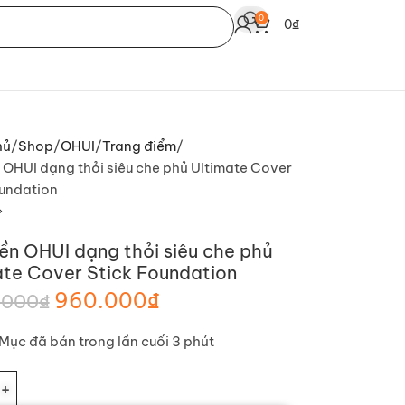
0
0
₫
hủ
Shop
OHUI
Trang điểm
 OHUI dạng thỏi siêu che phủ Ultimate Cover
oundation
ền OHUI dạng thỏi siêu che phủ
ate Cover Stick Foundation
960.000
₫
.000
₫
Mục đã bán trong lần cuối 3 phút