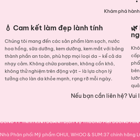
Khám phá hành 
💧 Cam kết làm đẹp lành tính
🌿
ng
Chúng tôi mang đến các sản phẩm
làm sạch, nước
Khô
hoa hồng, sữa dưỡng, kem dưỡng, kem mắt
với bảng
cấ
thành phần an toàn, phù hợp mọi loại da – kể cả da
phẩ
nhạy cảm. Không chứa paraben, không cồn khô,
bên
không thử nghiệm trên động vật – là lựa chọn lý
lưỡ
tưởng cho làn da khỏe mạnh, rạng rỡ mỗi ngày.
quả
Nếu bạn cần liên hệ? Vui 
CÔNG TY TNHH KINH DOANH DỊCH VỤ THƯƠNG MẠI DƯƠNG MIN
Nhà Phân phối Mỹ phẩm OHUI, WHOO & SUM:37 chính hãng L