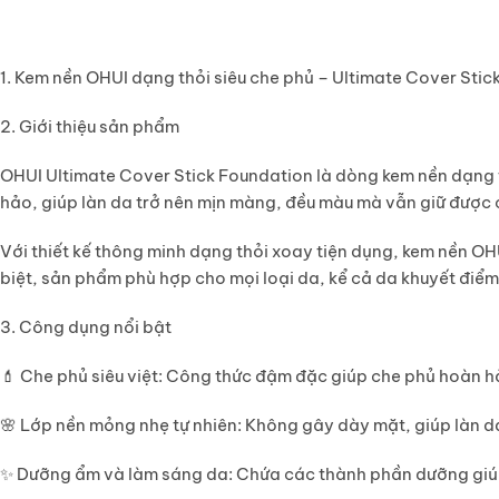
1. Kem nền OHUI dạng thỏi siêu che phủ – Ultimate Cover Sti
2. Giới thiệu sản phẩm
OHUI Ultimate Cover Stick Foundation là dòng kem nền dạng
hảo
, giúp làn da trở nên
mịn màng, đều màu
mà vẫn giữ được
Với thiết kế thông minh dạng thỏi xoay tiện dụng, kem nền O
biệt, sản phẩm phù hợp cho mọi loại da, kể cả da khuyết điểm
3. Công dụng nổi bật
💄
Che phủ siêu việt
: Công thức đậm đặc giúp che phủ hoàn hả
🌸
Lớp nền mỏng nhẹ tự nhiên
: Không gây dày mặt, giúp làn d
✨
Dưỡng ẩm và làm sáng da
: Chứa các thành phần dưỡng giú