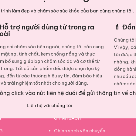
trình làm đẹp và chăm sóc sức khỏe của bạn cùng chúng tôi.
 Hỗ trợ người dùng từ trong ra
💄 Đồn
oài
Chúng tôi 
ng chỉ chăm sóc bên ngoài, chúng tôi còn cung
Vì vậy, c
p
mặt nạ, tinh chất, kem chống nắng và thực
tôi được t
m bổ sung
giúp bạn chăm sóc da và cơ thể từ
nhàng, kh
 trong. Tất cả sản phẩm đều được chọn lọc kỹ
đồng hành
ng, đến từ các thương hiệu uy tín, đảm bảo hiệu
nhu cầu c
 và trải nghiệm tốt nhất cho người dùng.
chăm sóc 
lòng click vào nút liên hệ dưới để gửi thông tin về c
Liên hệ với chúng tôi
H
CHÍNH SÁCH
G.
Chính sách vận chuyển