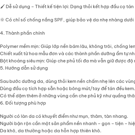
🖌️
Dễ sử dụng – Thiết kế tiện lợi
: Dạng thỏi kết hợp đầu cọ tán
🌞
Có chỉ số chống nắng SPF
, giúp bảo vệ da nhẹ nhàng dưới
4. Thành phần chính
Polymer mềm mịn
: Giúp lớp nền bám lâu, không trôi, chống le
Chiết xuất từ hoa mẫu đơn và các thành phần dưỡng ẩm tự nh
Bột khoáng siêu mịn
: Giúp che phủ tối đa mà vẫn giữ được độ 
5. Hướng dẫn sử dụng
Sau bước dưỡng da, dùng thỏi kem nền chấm nhẹ lên các vùng
Dùng đầu cọ tích hợp sẵn hoặc bông mút/tay để tán đều kem.
Có thể dặm thêm ở những vùng cần che phủ kỹ như quầng thâ
6. Đối tượng phù hợp
Người có làn da có khuyết điểm như mụn, thâm, tàn nhang.
Người bận rộn cần một sản phẩm nền
nhanh – gọn – tiện – hi
Da khô, da thường hoặc da hỗn hợp thiên khô.