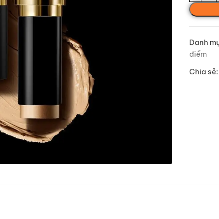
Danh mụ
điểm
Chia sẻ: