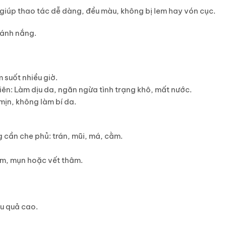
 giúp thao tác dễ dàng, đều màu, không bị lem hay vón cục.
 ánh nắng.
m suốt nhiều giờ.
iên
: Làm dịu da, ngăn ngừa tình trạng khô, mất nước.
mịn, không làm bí da.
 cần che phủ: trán, mũi, má, cằm.
m, mụn hoặc vết thâm.
ệu quả cao
.