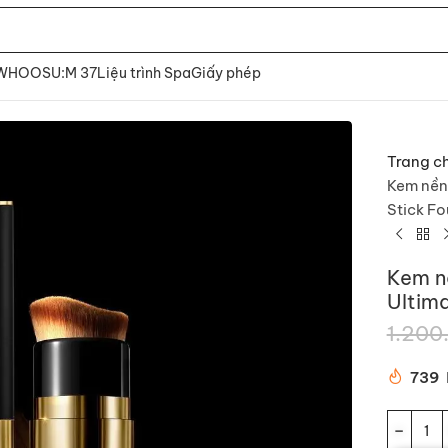
 WHOO
SU:M 37
Liệu trình Spa
Giấy phép
Trang c
Kem nền
Stick F
Kem n
Ultim
1.200
739