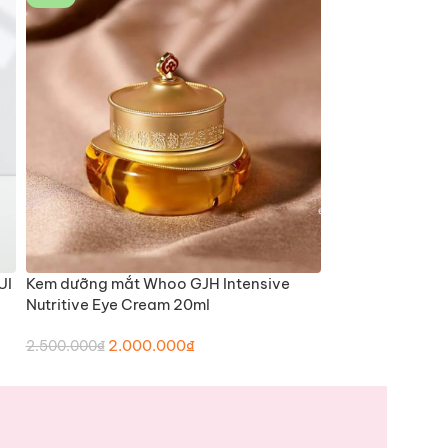
UI
Kem dưỡng mắt Whoo GJH Intensive
Kem dưỡng tái 
THÊM VÀO GIỎ HÀNG
THÊM
Nutritive Eye Cream 20ml
The First Genit
2.000.000
₫
3.28
2.500.000
₫
4.100.000
₫