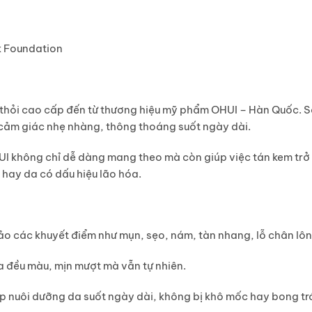
ck Foundation
 thỏi cao cấp đến từ thương hiệu mỹ phẩm OHUI – Hàn Quốc. 
 cảm giác
nhẹ nhàng, thông thoáng
suốt ngày dài.
HUI không chỉ dễ dàng mang theo mà còn giúp việc tán kem tr
 hay da có dấu hiệu lão hóa.
o các khuyết điểm như mụn, sẹo, nám, tàn nhang, lỗ chân lôn
a đều màu, mịn mượt mà vẫn tự nhiên.
p nuôi dưỡng da suốt ngày dài, không bị khô mốc hay bong tr