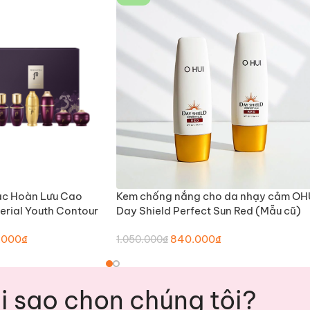
ác Hoàn Lưu Cao
Kem chống nắng cho da nhạy cảm OH
O GIỎ HÀNG
THÊM VÀO GIỎ HÀNG
rial Youth Contour
Day Shield Perfect Sun Red (Mẫu cũ)
 Set (Phiên Bản Mới –
.000
₫
840.000
₫
1.050.000
₫
i sao chọn chúng tôi?