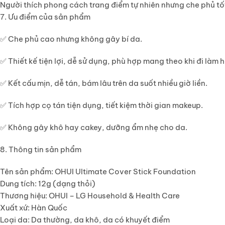
Người thích phong cách trang điểm
tự nhiên nhưng che phủ tố
7. Ưu điểm của sản phẩm
✅
Che phủ cao
nhưng không gây bí da.
✅
Thiết kế tiện lợi
, dễ sử dụng, phù hợp mang theo khi đi làm h
✅
Kết cấu mịn, dễ tán
, bám lâu trên da suốt nhiều giờ liền.
✅
Tích hợp cọ tán tiện dụng
, tiết kiệm thời gian makeup.
✅
Không gây khô hay cakey
, dưỡng ẩm nhẹ cho da.
8. Thông tin sản phẩm
Tên sản phẩm
: OHUI Ultimate Cover Stick Foundation
Dung tích
: 12g (dạng thỏi)
Thương hiệu
: OHUI – LG Household & Health Care
Xuất xứ
: Hàn Quốc
Loại da
: Da thường, da khô, da có khuyết điểm