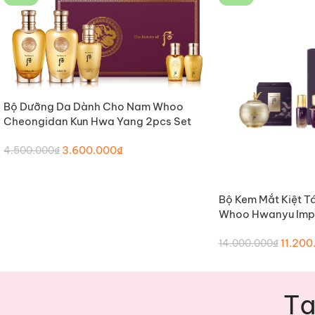
Bộ Dưỡng Da Dành Cho Nam Whoo
THÊM VÀO GIỎ HÀNG
Cheongidan Kun Hwa Yang 2pcs Set
3.600.000
₫
4.500.000
₫
Bộ Kem Mắt Kiệt T
THÊM VÀ
Whoo Hwanyu Impe
Eye Cream Special
11.200
60ml)
14.000.000
₫
Tạ