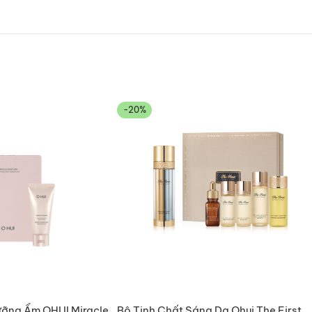
-20%
ưỡng Ẩm OHUI Miracle
Bộ Tinh Chất Sáng Da Ohui The First
O GIỎ HÀNG
THÊM VÀO GIỎ HÀNG