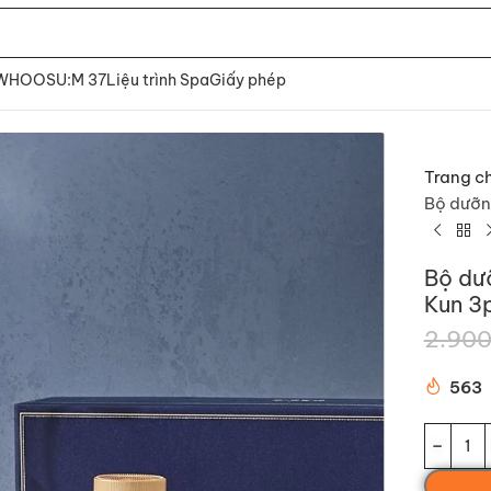
 WHOO
SU:M 37
Liệu trình Spa
Giấy phép
Trang c
Bộ dưỡn
Bộ dư
Kun 3
2.900
563