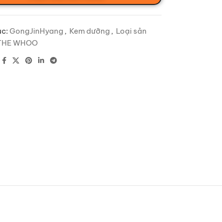
c:
GongJinHyang
,
Kem dưỡng
,
Loại sản
THE WHOO