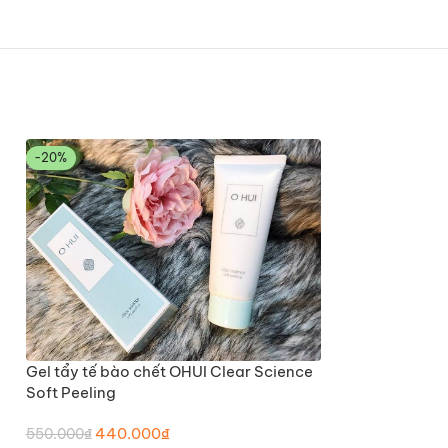
-20%
-20%
Gel tẩy tế bào chết OHUI Clear Science
THÊM VÀO GIỎ HÀNG
Soft Peeling
440.000
₫
550.000
₫
Kem chống nắng
THÊM