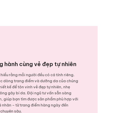
Day Shield Perf
840.
1.050.000
₫
g hành cùng vẻ đẹp tự nhiên
hiểu rằng mỗi người đều có cá tính riêng.
ác dòng
trang điểm và dưỡng da
của chúng
hiết kế để tôn vinh vẻ đẹp tự nhiên, nhẹ
ông gây bí da. Đội ngũ tư vấn sẵn sàng
, giúp bạn tìm được sản phẩm phù hợp với
á nhân – từ trang điểm hàng ngày đến
chuyên sâu.