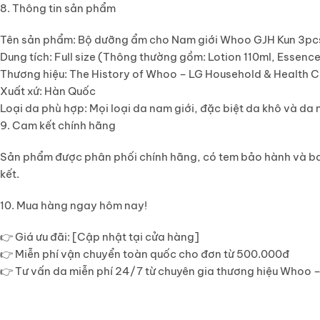
8. Thông tin sản phẩm
Tên sản phẩm
: Bộ dưỡng ẩm cho Nam giới Whoo GJH Kun 3pc
Dung tích
: Full size (Thông thường gồm: Lotion 110ml, Essenc
Thương hiệu
: The History of Whoo – LG Household & Health 
Xuất xứ
: Hàn Quốc
Loại da phù hợp
: Mọi loại da nam giới, đặc biệt da khô và da
9. Cam kết chính hãng
Sản phẩm được phân phối chính hãng, có tem bảo hành và bao 
kết.
10. Mua hàng ngay hôm nay!
👉
Giá ưu đãi
: [Cập nhật tại cửa hàng]
👉
Miễn phí vận chuyển toàn quốc cho đơn từ 500.000đ
👉
Tư vấn da miễn phí 24/7
từ chuyên gia thương hiệu Whoo – 