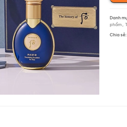
Danh mụ
phẩm
,
Chia sẻ: