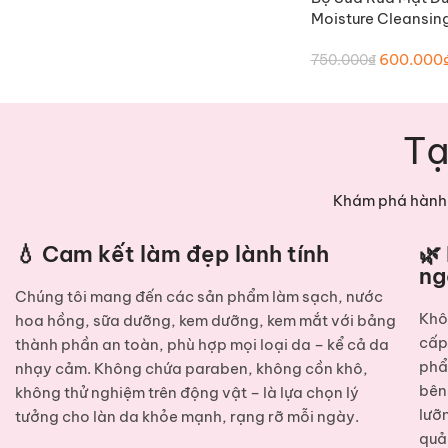
Moisture Cleansin
600.000
750.000
₫
Tạ
Khám phá hành 
💧 Cam kết làm đẹp lành tính
🌿
ng
Chúng tôi mang đến các sản phẩm
làm sạch, nước
Khô
hoa hồng, sữa dưỡng, kem dưỡng, kem mắt
với bảng
cấ
thành phần an toàn, phù hợp mọi loại da – kể cả da
phẩ
nhạy cảm. Không chứa paraben, không cồn khô,
bên
không thử nghiệm trên động vật – là lựa chọn lý
lưỡ
tưởng cho làn da khỏe mạnh, rạng rỡ mỗi ngày.
quả