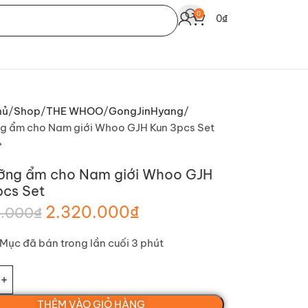
0
0
₫
hủ
Shop
THE WHOO
GongJinHyang
g ẩm cho Nam giới Whoo GJH Kun 3pcs Set
ỡng ẩm cho Nam giới Whoo GJH
pcs Set
2.320.000
₫
.000
₫
Mục đã bán trong lần cuối 3 phút
THÊM VÀO GIỎ HÀNG