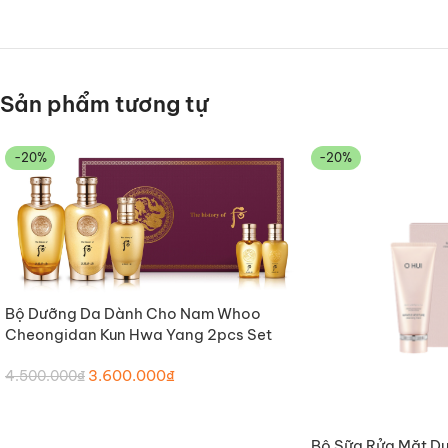
Sản phẩm tương tự
-20%
-20%
Bộ Dưỡng Da Dành Cho Nam Whoo
THÊM VÀO GIỎ HÀNG
Cheongidan Kun Hwa Yang 2pcs Set
3.600.000
₫
4.500.000
₫
Bộ Sữa Rửa Mặt D
THÊM VÀ