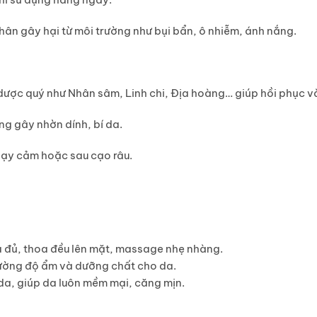
nhân gây hại từ môi trường như bụi bẩn, ô nhiễm, ánh nắng.
ược quý như Nhân sâm, Linh chi, Địa hoàng… giúp hồi phục và
ng gây nhờn dính, bí da.
nhạy cảm hoặc sau cạo râu.
a đủ, thoa đều lên mặt, massage nhẹ nhàng.
 cường độ ẩm và dưỡng chất cho da.
da, giúp da luôn mềm mại, căng mịn.