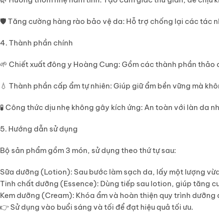
🛡️
Tăng cường hàng rào bảo vệ da
: Hỗ trợ chống lại các tác 
4. Thành phần chính
🌱
Chiết xuất đông y Hoàng Cung
: Gồm các thành phần thảo d
💧
Thành phần cấp ẩm tự nhiên
: Giúp giữ ẩm bền vững mà khô
🧪
Công thức dịu nhẹ không gây kích ứng
: An toàn với làn da 
5. Hướng dẫn sử dụng
Bộ sản phẩm gồm 3 món, sử dụng theo thứ tự sau:
Sữa dưỡng (Lotion)
: Sau bước làm sạch da, lấy một lượng vừ
Tinh chất dưỡng (Essence)
: Dùng tiếp sau lotion, giúp tăng
Kem dưỡng (Cream)
: Khóa ẩm và hoàn thiện quy trình dưỡng 
👉 Sử dụng vào buổi sáng và tối để đạt hiệu quả tối ưu.