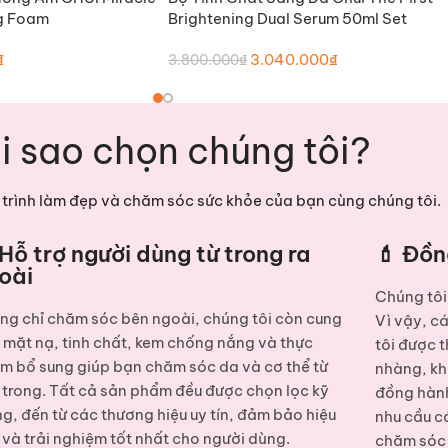
g Foam
Brightening Dual Serum 50ml Set
₫
3.040.000
₫
3.800.000
₫
i sao chọn chúng tôi?
trình làm đẹp và chăm sóc sức khỏe của bạn cùng chúng tôi.
 Hỗ trợ người dùng từ trong ra
💄 Đồn
oài
Chúng tôi 
ng chỉ chăm sóc bên ngoài, chúng tôi còn cung
Vì vậy, c
p
mặt nạ, tinh chất, kem chống nắng và thực
tôi được t
m bổ sung
giúp bạn chăm sóc da và cơ thể từ
nhàng, kh
 trong. Tất cả sản phẩm đều được chọn lọc kỹ
đồng hành
ng, đến từ các thương hiệu uy tín, đảm bảo hiệu
nhu cầu c
 và trải nghiệm tốt nhất cho người dùng.
chăm sóc 