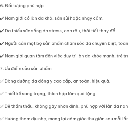
6. Đối tượng phù hợp
✔️ Nam giới có làn da khô, sần sùi hoặc nhạy cảm.
✔️ Da thiếu sức sống do stress, cạo râu, thời tiết thay đổi.
✔️ Người cần một bộ sản phẩm chăm sóc da chuyên biệt, toàn
✔️ Nam giới quan tâm đến việc duy trì làn da khỏe mạnh, trẻ tr
7. Ưu điểm của sản phẩm
✅ Dòng dưỡng da đông y cao cấp, an toàn, hiệu quả.
✅ Thiết kế sang trọng, thích hợp làm quà tặng.
✅ Dễ thẩm thấu, không gây nhờn dính, phù hợp với làn da nam
✅ Hương thơm dịu nhẹ, mang lại cảm giác thư giãn sau mỗi lầ