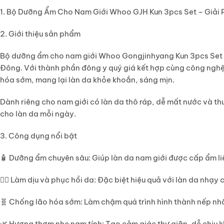
1. Bộ Dưỡng Ẩm Cho Nam Giới Whoo GJH Kun 3pcs Set – Giải
2. Giới thiệu sản phẩm
Bộ dưỡng ẩm cho nam giới
Whoo Gongjinhyang Kun 3pcs Set
Đông. Với thành phần đông y quý giá kết hợp cùng công nghệ 
hóa sớm, mang lại làn da khỏe khoắn, sáng mịn.
Dành riêng cho nam giới có làn da thô ráp, dễ mất nước và th
cho làn da mỗi ngày.
3. Công dụng nổi bật
🧴
Dưỡng ẩm chuyên sâu
: Giúp làn da nam giới được cấp ẩm li
🧖‍♂️
Làm dịu và phục hồi da
: Đặc biệt hiệu quả với làn da nhạy 
🧬
Chống lão hóa sớm
: Làm chậm quá trình hình thành nếp nhăn
🌿
Hương thơm nhẹ nam tính
: Tạo cảm giác thư giãn, dễ chịu 