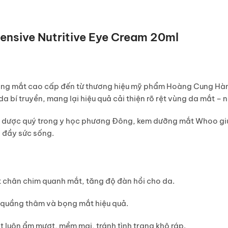
ensive Nutritive Eye Cream 20ml
ỡng mắt cao cấp đến từ thương hiệu mỹ phẩm Hoàng Cung H
bí truyền, mang lại hiệu quả cải thiện rõ rệt vùng da mắt – n
thảo dược quý trong y học phương Đông, kem dưỡng mắt Whoo 
à đầy sức sống.
 chân chim quanh mắt, tăng độ đàn hồi cho da.
 quầng thâm và bọng mắt hiệu quả.
 luôn ẩm mượt, mềm mại, tránh tình trạng khô ráp.