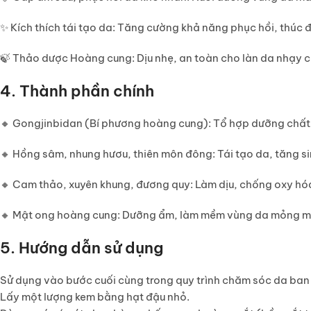
✨
Kích thích tái tạo da
: Tăng cường khả năng phục hồi, thúc đ
🍃
Thảo dược Hoàng cung
: Dịu nhẹ, an toàn cho làn da nhạy
4. Thành phần chính
🔸
Gongjinbidan
(Bí phương hoàng cung): Tổ hợp dưỡng chất 
🔸
Hồng sâm, nhung hươu, thiên môn đông
: Tái tạo da, tăng 
🔸
Cam thảo, xuyên khung, đương quy
: Làm dịu, chống oxy hó
🔸
Mật ong hoàng cung
: Dưỡng ẩm, làm mềm vùng da mỏng m
5. Hướng dẫn sử dụng
Sử dụng vào bước cuối cùng trong quy trình chăm sóc da ba
Lấy một lượng kem bằng hạt đậu nhỏ.