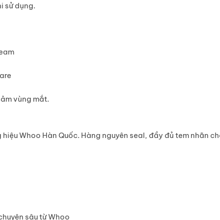
i sử dụng.
ream
Care
 cảm vùng mắt.
hiệu Whoo Hàn Quốc. Hàng nguyên seal, đầy đủ tem nhãn chốn
 chuyên sâu từ Whoo