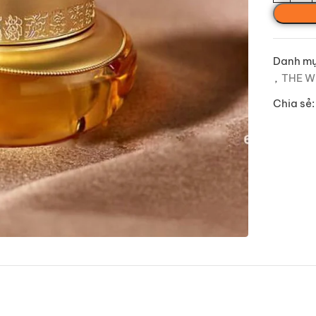
Danh mụ
,
THE 
Chia sẻ: