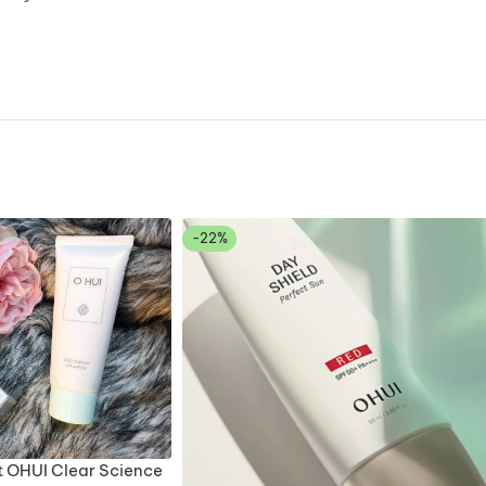
-22%
t OHUI Clear Science
O GIỎ HÀNG