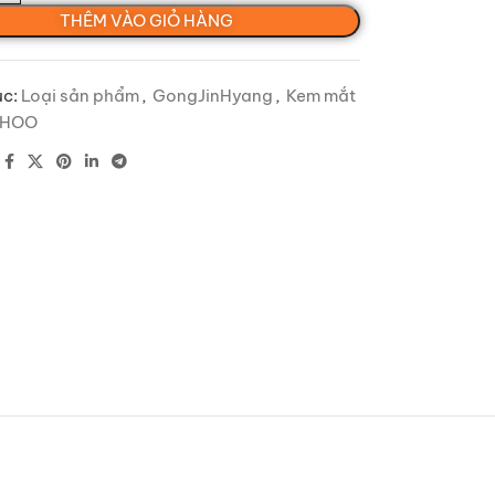
THÊM VÀO GIỎ HÀNG
c:
Loại sản phẩm
,
GongJinHyang
,
Kem mắt
WHOO