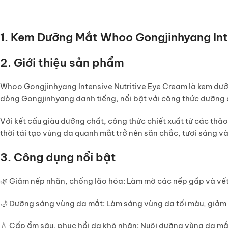
1. Kem Dưỡng Mắt Whoo Gongjinhyang Int
2. Giới thiệu sản phẩm
Whoo Gongjinhyang Intensive Nutritive Eye Cream
là kem dư
dòng Gongjinhyang danh tiếng, nổi bật với công thức dưỡng da 
Với kết cấu giàu dưỡng chất, công thức chiết xuất từ các 
thời tái tạo vùng da quanh mắt trở nên săn chắc, tươi sáng v
3. Công dụng nổi bật
🌿
Giảm nếp nhăn, chống lão hóa
: Làm mờ các nếp gấp và vết
🌙
Dưỡng sáng vùng da mắt
: Làm sáng vùng da tối màu, giảm
💧
Cấp ẩm sâu, phục hồi da khô nhăn
: Nuôi dưỡng vùng da mắt