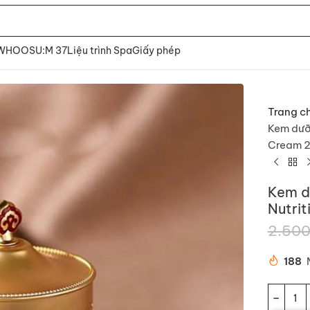
 WHOO
SU:M 37
Liệu trình Spa
Giấy phép
Trang c
Kem dưỡ
Cream 
Kem d
Nutri
2.500
188