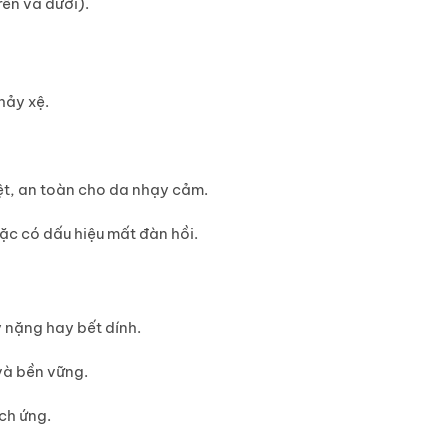
ên và dưới).
hảy xệ.
ệt, an toàn cho da nhạy cảm.
oặc có dấu hiệu mất đàn hồi.
 nặng hay bết dính.
và bền vững.
ch ứng.