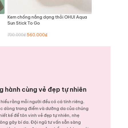
Kem chống nắng dạng thỏi OHUI Aqua
Kem chống nắng
THÊM VÀO GIỎ HÀNG
THÊM
Sun Stick To Go
Day Shield Perf
560.000
₫
840.
700.000
₫
1.050.000
₫
g hành cùng vẻ đẹp tự nhiên
hiểu rằng mỗi người đều có cá tính riêng.
ác dòng
trang điểm và dưỡng da
của chúng
hiết kế để tôn vinh vẻ đẹp tự nhiên, nhẹ
ông gây bí da. Đội ngũ tư vấn sẵn sàng