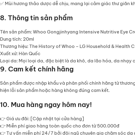
✅ Mùi hương thảo dược dễ chịu, mang lại cảm giác thư giãn kh
8. Thông tin sản phẩm
Tên sản phẩm
: Whoo Gongjinhyang Intensive Nutritive Eye C
Dung tích
: 20ml
Thương hiệu
: The History of Whoo – LG Household & Health 
Xuất xứ
: Hàn Quốc
Loại da
: Mọi loại da, đặc biệt là da khô, da lão hóa, da nhạy
9. Cam kết chính hãng
Sản phẩm được nhập khẩu và phân phối chính hãng từ thương 
hiện lỗi sản phẩm hoặc hàng không đúng cam kết.
10. Mua hàng ngay hôm nay!
👉
Giá ưu đãi
: [Cập nhật tại cửa hàng]
👉
Miễn phí giao hàng toàn quốc
cho đơn từ 500.000đ
👉
Tư vấn miễn phí 24/7
bởi đội ngũ chuyên gia chăm sóc da