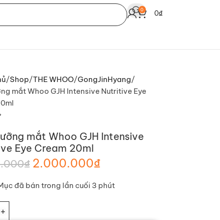
0
0
₫
hủ
Shop
THE WHOO
GongJinHyang
ng mắt Whoo GJH Intensive Nutritive Eye
20ml
ưỡng mắt Whoo GJH Intensive
tive Eye Cream 20ml
2.000.000
₫
.000
₫
Mục đã bán trong lần cuối 3 phút