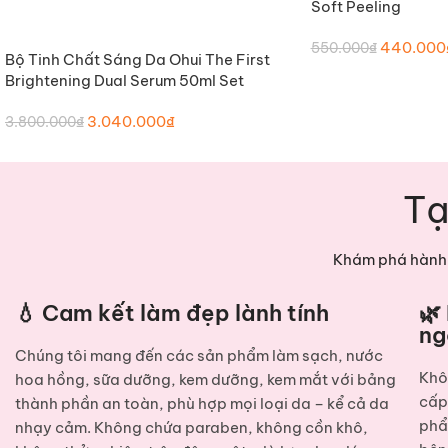
Soft Peeling
440.000
550.000
₫
Bộ Tinh Chất Sáng Da Ohui The First
THÊM VÀO GIỎ HÀNG
Brightening Dual Serum 50ml Set
3.040.000
₫
3.800.000
₫
Tạ
Khám phá hành 
💧 Cam kết làm đẹp lành tính
🌿
ng
Chúng tôi mang đến các sản phẩm
làm sạch, nước
Khô
hoa hồng, sữa dưỡng, kem dưỡng, kem mắt
với bảng
cấ
thành phần an toàn, phù hợp mọi loại da – kể cả da
phẩ
nhạy cảm. Không chứa paraben, không cồn khô,