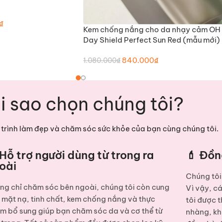
₫
Kem chống nắng cho da nhạy cảm OH
THÊM VÀO GIỎ HÀNG
Day Shield Perfect Sun Red (mẫu mới)
840.000
₫
1.080.000
₫
i sao chọn chúng tôi?
trình làm đẹp và chăm sóc sức khỏe của bạn cùng chúng tôi.
 Hỗ trợ người dùng từ trong ra
💄 Đồn
oài
Chúng tôi 
ng chỉ chăm sóc bên ngoài, chúng tôi còn cung
Vì vậy, c
p
mặt nạ, tinh chất, kem chống nắng và thực
tôi được t
m bổ sung
giúp bạn chăm sóc da và cơ thể từ
nhàng, kh