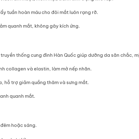
ẩy tuần hoàn máu cho đôi mắt luôn rạng rỡ.
 cảm quanh mắt, không gây kích ứng.
truyền thống cung đình Hàn Quốc giúp dưỡng da săn chắc, m
sinh collagen và elastin, làm mờ nếp nhăn.
a, hỗ trợ giảm quầng thâm và sưng mắt.
anh quanh mắt.
n đêm hoặc sáng.