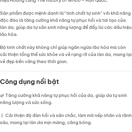
hiệu Hoàng cung
The history of Whoo – Hàn Quốc
.
Sản phẩm được mệnh danh là
“tinh chất tự sinh”
với khả năng
độc đáo là
tăng cường khả năng tự phục hồi và tái tạo của
làn da
, giúp da tự sản sinh năng lượng để đẩy lùi các dấu hiệu
lão hóa.
Bộ tinh chất này không chỉ giúp ngăn ngừa lão hóa mà còn
cải thiện tổng thể sức khỏe và vẻ rạng rỡ của làn da, mang lại
vẻ đẹp bền vững theo thời gian.
Công dụng nổi bật
🌿
Tăng cường khả năng tự phục hồi của da
, giúp da tự sinh
năng lượng và sức sống.
💧
Cải thiện độ đàn hồi và săn chắc
, làm mờ nếp nhăn và rãnh
sâu, mang lại làn da mịn màng, căng bóng.