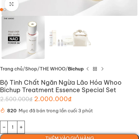
Nhấp để phóng to
Trang chủ
Shop
THE WHOO
Bichup
Bộ Tinh Chất Ngăn Ngừa Lão Hóa Whoo
Bichup Treatment Essence Special Set
2.000.000
₫
2.500.000
₫
820
Mục đã bán trong lần cuối 3 phút
THÊM VÀO GIỎ HÀNG