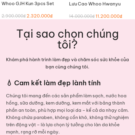
Whoo GJH Kun 3pcs Set
Lưu Cao Whoo Hwanyu
Imperial Youth Contour Eye
2.320.000
₫
11.200.000
₫
2.900.000
₫
Cream Special Set (Phiên
14.000.000
₫
Bản Mới – 60ml)
Tại sao chọn chúng
tôi?
Khám phá hành trình làm đẹp và chăm sóc sức khỏe của
bạn cùng chúng tôi.
💧 Cam kết làm đẹp lành tính
Chúng tôi mang đến các sản phẩm
làm sạch, nước hoa
hồng, sữa dưỡng, kem dưỡng, kem mắt
với bảng thành
phần an toàn, phù hợp mọi loại da – kể cả da nhạy cảm.
Không chứa paraben, không cồn khô, không thử nghiệm
trên động vật – là lựa chọn lý tưởng cho làn da khỏe
mạnh, rạng rỡ mỗi ngày.