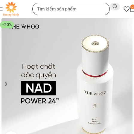
0
-20%