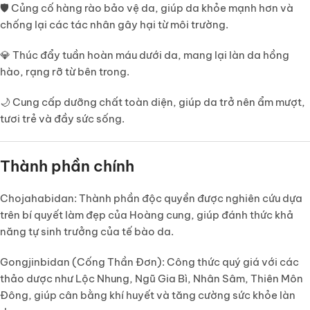
🛡️
Củng cố hàng rào bảo vệ da
, giúp da khỏe mạnh hơn và
chống lại các tác nhân gây hại từ môi trường.
💎
Thúc đẩy tuần hoàn máu dưới da
, mang lại làn da hồng
hào, rạng rỡ từ bên trong.
🌙
Cung cấp dưỡng chất toàn diện
, giúp da trở nên ẩm mượt,
tươi trẻ và đầy sức sống.
Thành phần chính
Chojahabidan:
Thành phần độc quyền được nghiên cứu dựa
trên bí quyết làm đẹp của Hoàng cung, giúp đánh thức khả
năng tự sinh trưởng của tế bào da.
Gongjinbidan (Cống Thần Đơn):
Công thức quý giá với các
thảo dược như Lộc Nhung, Ngũ Gia Bì, Nhân Sâm, Thiên Môn
Đông, giúp cân bằng khí huyết và tăng cường sức khỏe làn