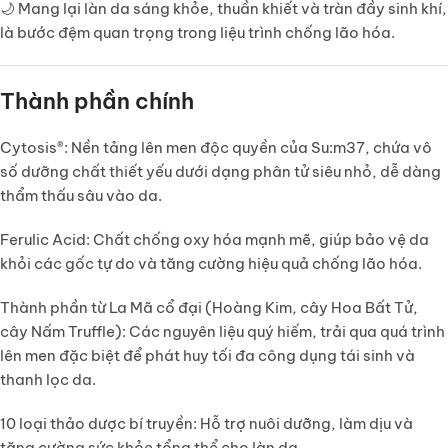
🌙 Mang lại làn da
sáng khỏe, thuần khiết và tràn đầy sinh khí
,
là bước đệm quan trọng trong liệu trình chống lão hóa.
Thành phần chính
Cytosis®:
Nền tảng lên men độc quyền của Su:m37, chứa vô
số dưỡng chất thiết yếu dưới dạng phân tử siêu nhỏ, dễ dàng
thẩm thấu sâu vào da.
Ferulic Acid:
Chất chống oxy hóa mạnh mẽ, giúp bảo vệ da
khỏi các gốc tự do và tăng cường hiệu quả chống lão hóa.
Thành phần từ La Mã cổ đại (Hoàng Kim, cây Hoa Bất Tử,
cây Nấm Truffle):
Các nguyên liệu quý hiếm, trải qua quá trình
lên men đặc biệt để phát huy tối đa công dụng tái sinh và
thanh lọc da.
10 loại thảo dược bí truyền:
Hỗ trợ nuôi dưỡng, làm dịu và
tăng cường sức khỏe tổng thể cho làn da.