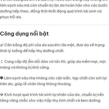
làm sạch sâu mà còn chuẩn bị làn da hoàn hảo cho các bước
dưỡng tiếp theo, đồng thời khởi động quá trình tái sinh và
phục hồi da.
Công dụng nổi bật
🌿
Cân bằng độ pH
của da sau khi rửa mặt, đưa da về trạng
thái lý tưởng để hấp thụ dưỡng chất.
💧
Cung cấp độ ẩm dồi dào và tức thì
, giúp da mềm mại, mịn
màng và không bị khô căng.
🛡️
Làm sạch sâu nhẹ nhàng
các cặn bẩn, tạp chất còn sót lại
trên da, giúp lỗ chân lông thông thoáng.
💎
Kích hoạt quá trình tái sinh tự nhiên của da
, chuẩn bị nền
tảng vững chắc cho việc hấp thụ tinh chất và kem dưỡng.