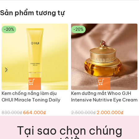
Sản phẩm tương tự
-20%
-20%
Kem dưỡng mắt Whoo GJH
Kem chống nắng làm dịu
Intensive Nutritive Eye Cream
OHUI Miracle Toning Daily
20ml
Sun SPF50+/PA++++
2.000.000
₫
664.000
₫
2.500.000
₫
830.000
₫
Tại sao chọn chúng