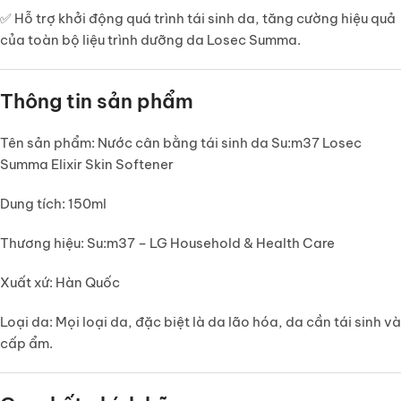
✅ Hỗ trợ
khởi động quá trình tái sinh da
, tăng cường hiệu quả
của toàn bộ liệu trình dưỡng da Losec Summa.
Thông tin sản phẩm
Tên sản phẩm:
Nước cân bằng tái sinh da Su:m37 Losec
Summa Elixir Skin Softener
Dung tích:
150ml
Thương hiệu:
Su:m37 – LG Household & Health Care
Xuất xứ:
Hàn Quốc
Loại da:
Mọi loại da, đặc biệt là da lão hóa, da cần tái sinh và
cấp ẩm.