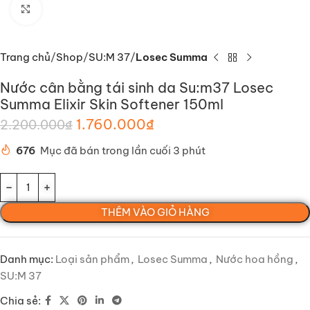
Nhấp để phóng to
Trang chủ
Shop
SU:M 37
Losec Summa
Nước cân bằng tái sinh da Su:m37 Losec
Summa Elixir Skin Softener 150ml
1.760.000
₫
2.200.000
₫
676
Mục đã bán trong lần cuối 3 phút
THÊM VÀO GIỎ HÀNG
Danh mục:
Loại sản phẩm
,
Losec Summa
,
Nước hoa hồng
,
SU:M 37
Chia sẻ: