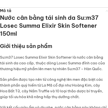
Mô tả
Nước cân bằng tái sinh da Su:m37
Losec Summa Elixir Skin Softener
150ml
Giới thiệu sản phẩm
Su:m37 Losec Summa Elixir Skin Softener
là nước cân bằng
tái sinh da cao cấp, thuộc dòng Losec Summa đỉnh cao của
thương hiệu mỹ phẩm lên men tự nhiên
Su:m37 – Hàn Quốc
.
Sản phẩm được tạo nên từ
công nghệ lên men đặc biệt
các
thành phần quý hiếm từ La Mã cổ đại như
Hoàng Kim, cây
Hoa Bất Tử, cây Nấm Truffle và 10 loại thảo dược bí truyền
,
giúp tối ưu hóa khả năng hấp thụ dưỡng chất.
Với kết cấu giàu ẩm và dịu nhẹ, nước cân bằng này không chỉ