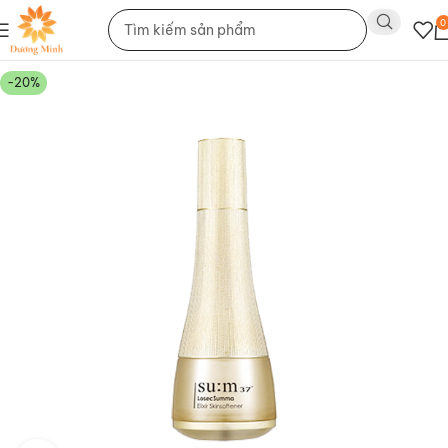
0
-20%